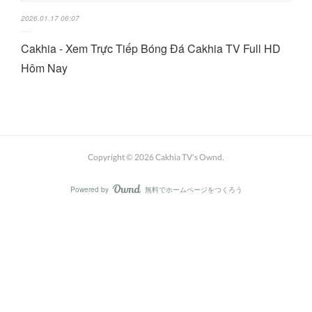
2026.01.17 06:07
Cakhia - Xem Trực Tiếp Bóng Đá Cakhia TV Full HD
Hôm Nay
Copyright ©
2026
Cakhia TV's Ownd
.
Powered by
無料でホームページをつくろう
AmebaOwnd
フォロー