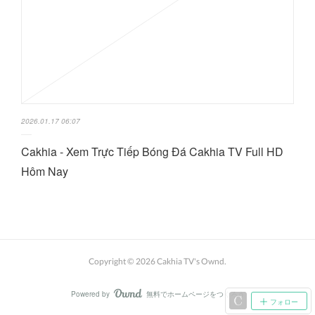
2026.01.17 06:07
Cakhia - Xem Trực Tiếp Bóng Đá Cakhia TV Full HD
Hôm Nay
Copyright ©
2026
Cakhia TV's Ownd
.
Powered by
無料でホームページをつくろう
AmebaOwnd
フォロー